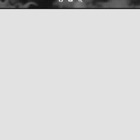
Category:
kutyás sport
2024/01/09
Ági
Állatkínzó
Na, ez én vagyok. Az osztrák ügyészség szerint legalábbis. Meg az újság is
megírta. Ugyanis amikor a nálam levő labi szuka már hatvanhetedszer ásta
fel ugyanott a kertet, hogy az adott ponton lelt földet és füvet jóízűen
belakmározza, majd fél óra múlva ugyanolyan jóízűen kihányja, és erről nem
lehetett lebeszélni se könyörgéssel, se ráijesztéssel, se…