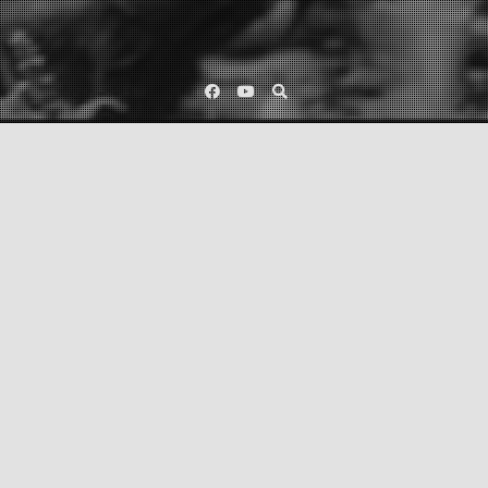
Facebook
YouTube
Category:
sheltie
2024/10/09
Ági
Napforduló
Pont egy éve született meg Napunk és parancsolónk, Drystream Dark Lust
for Life, azaz Krafi, további nevezetein Böbe herceg, Kraffogató Admirális,
Babzi, NyúlamBulancia, valamint A Szörny. (És még sok más.) Már a