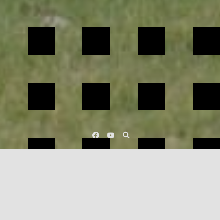
Facebook
YouTube
dominancia
játék
kiképzés
motiváció
Sulis dolgok
szeretet
szociális jutalom
testbeszéd
Játék a kiképzésben