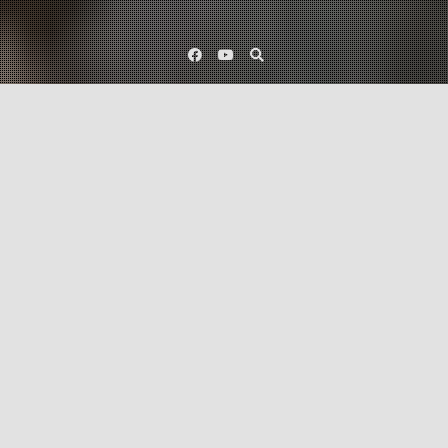
Facebook
YouTube
lament
séta
stressz
város
Köztulajdon
2018/11/06
Ági
Mennyire néznének őrültnek és
közveszélyesnek a népek, ha odarohannék
minden kisgyerekhez, és én imádom a
gyerekeket! felkiáltással simogatnám,
ölelgetném őket? Mennyire